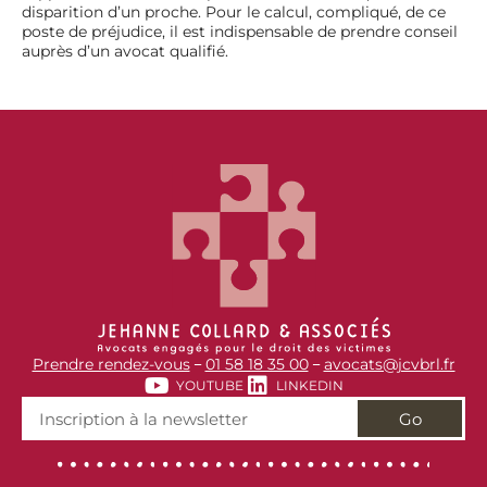
disparition d’un proche. Pour le calcul, compliqué, de ce
poste de préjudice, il est indispensable de prendre conseil
auprès d’un avocat qualifié.
Prendre rendez-vous
01 58 18 35 00
avocats@jcvbrl.fr
–
–
YOUTUBE
LINKEDIN
Go