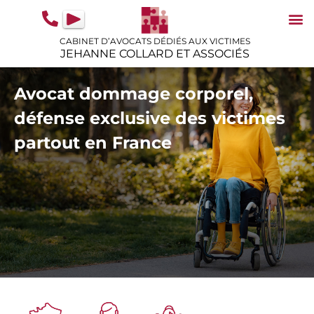
contenu
principal
CABINET D’AVOCATS DÉDIÉS AUX VICTIMES
JEHANNE COLLARD ET ASSOCIÉS
N
IN
GU
Avocat dommage corporel,
défense exclusive des victimes
partout en France