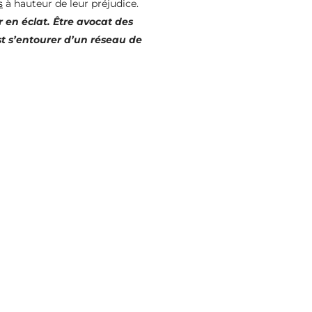
s
à hauteur de leur préjudice.
r en éclat. Être avocat des
est s’entourer d’un réseau de