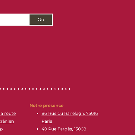
Go
Notre présence
la route
86 Rue du Ranelagh, 75016
crânien
Paris
ap
40 Rue Fargès, 13008