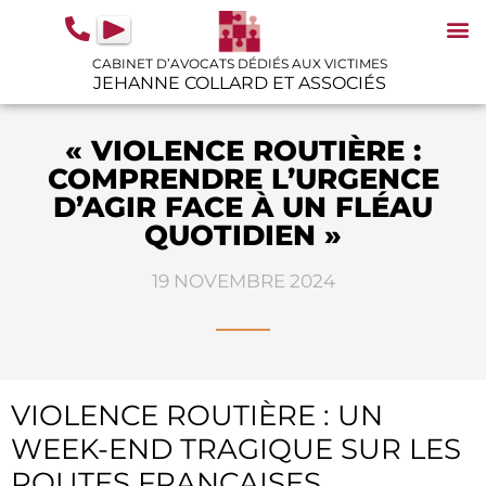
contenu
principal
CABINET D’AVOCATS DÉDIÉS AUX VICTIMES
JEHANNE COLLARD ET ASSOCIÉS
N
IN
GU
« VIOLENCE ROUTIÈRE :
COMPRENDRE L’URGENCE
D’AGIR FACE À UN FLÉAU
QUOTIDIEN »
19 NOVEMBRE 2024
VIOLENCE ROUTIÈRE : UN
WEEK-END TRAGIQUE SUR LES
ROUTES FRANÇAISES