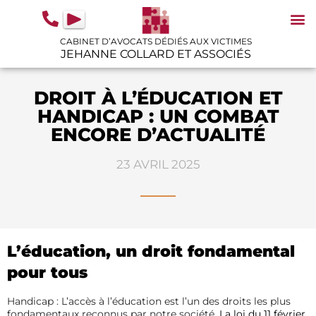
contenu
principal
CABINET D’AVOCATS DÉDIÉS AUX VICTIMES
JEHANNE COLLARD ET ASSOCIÉS
N
IN
GU
DROIT À L’ÉDUCATION ET
HANDICAP : UN COMBAT
ENCORE D’ACTUALITÉ
23 AVRIL 2025
L’éducation,
un droit
fondamental
pour tous
Handicap : L’accès à l’éducation est l’un des droits les plus
fondamentaux reconnus par notre société.
La
loi du 11 février