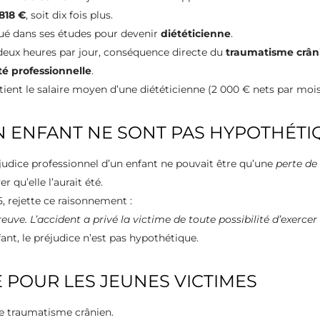
 818 €
, soit dix fois plus.
oué dans ses études pour devenir
diététicienne
.
 deux heures par jour, conséquence directe du
traumatisme crân
té professionnelle
.
retient le salaire moyen d’une diététicienne (2 000 € nets par mois
UN ENFANT NE SONT PAS HYPOTHÉTI
judice professionnel d’un enfant ne pouvait être qu’une
perte de
r qu’elle l’aurait été.
, rejette ce raisonnement :
ve. L’accident a privé la victime de toute possibilité d’exercer 
fant, le préjudice n’est pas hypothétique.
 POUR LES JEUNES VICTIMES
e traumatisme crânien.