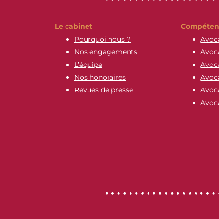
Le cabinet
Compéten
Pourquoi nous ?
Avoca
Nos engagements
Avoca
L’équipe
Avoca
Nos honoraires
Avoca
Revues de presse
Avoca
Avoca