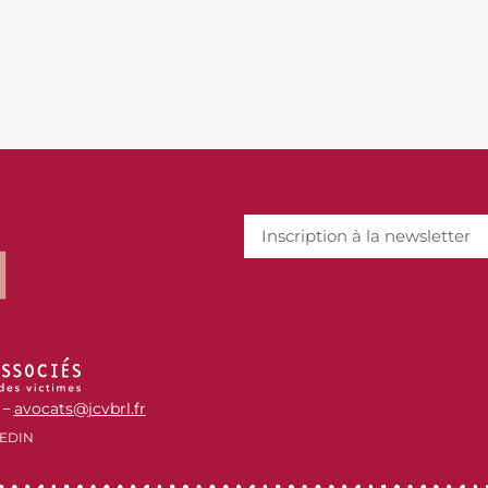
avocats@jcvbrl.fr
–
EDIN