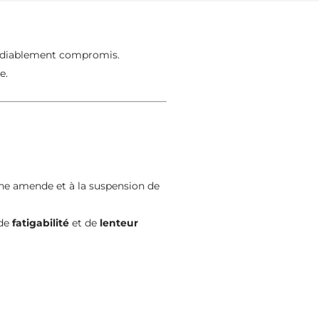
émédiablement compromis.
e.
ne amende et à la suspension de
 de
fatigabilité
et de
lenteur