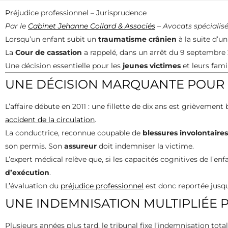
Préjudice professionnel – Jurisprudence
Par le
Cabinet Jehanne Collard & Associés
– Avocats spécialis
Lorsqu’un enfant subit un
traumatisme crânien
à la suite d’u
La
Cour de cassation
a rappelé, dans un arrêt du 9 septembre 2
Une décision essentielle pour les
jeunes victimes
et leurs famil
UNE DÉCISION MARQUANTE POUR L
L’affaire débute en 2011 : une fillette de dix ans est grièvement
accident de la circulation
.
La conductrice, reconnue coupable de
blessures involontaires
son permis. Son
assureur
doit indemniser la victime.
L’expert médical relève que, si les capacités cognitives de l’e
d’exécution
.
L’évaluation du
préjudice professionnel
est donc reportée jusqu’
UNE INDEMNISATION MULTIPLIÉE P
Plusieurs années plus tard, le tribunal fixe l’indemnisation tota