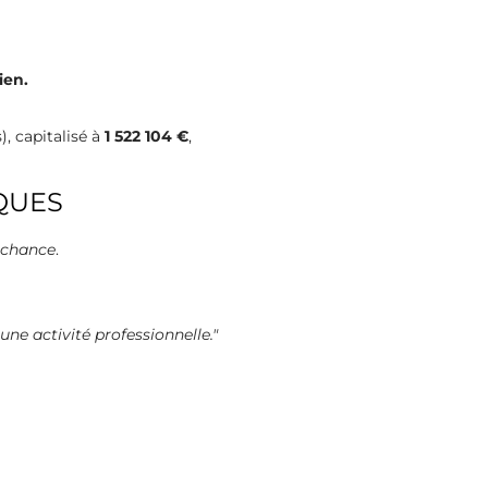
ien.
), capitalisé à
1 522 104 €
,
QUES
 chance
.
une activité professionnelle.