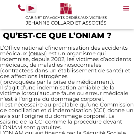
contenu
principal
CABINET D’AVOCATS DÉDIÉS AUX VICTIMES
JEHANNE COLLARD ET ASSOCIÉS
N
IN
GU
QU’EST-CE QUE L’ONIAM ?
L’Office national d’indemnisation des accidents
médicaux (
) est un organisme qui
ONIAM
indemnise, depuis 2002, les victimes d’accidents
médicaux, de maladies nosocomiales
(contractées dans un établissement de santé) et
des affections iatrogènes
( provoquées par la prise de médicament).
Il s’agit d’une indemnisation amiable de la
victime lorsqu’aucune faute ou erreur médicale
n’est à l’origine du dommage corporel.
Il est nécessaire au préalable qu’une Commission
de conciliation et d’indemnisation (CCI) donne un
avis sur l’origine du dommage corporel. La
saisine de la CCI comme la procédure devant
l’ONIAM sont gratuites.
L’ONIAM qui est financé par la Sécurité Sociale,