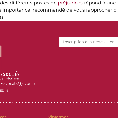
 des différents postes de
préjudices
répond à une te
ière importance, recommandé de vous rapprocher 
es.
avocats@jcvbrl.fr
–
EDIN
ces
S’informer