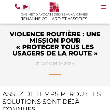
contenu
principal
CABINET D’AVOCATS DÉDIÉS AUX VICTIMES
JEHANNE COLLARD ET ASSOCIÉS
N
IN
GU
VIOLENCE ROUTIÈRE : UNE
MISSION POUR
« PROTÉGER TOUS LES
USAGERS DE LA ROUTE »
22 OCTOBRE 2024
ASSEZ DE TEMPS PERDU : LES
SOLUTIONS SONT DÉJÀ
CONNUES