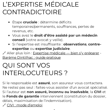
L’EXPERTISE MÉDICALE
CONTRADICTOIRE
Étape
cruciale
: détermine déficits
temporaires/permanents, souffrances, pertes de
revenus, etc.
Vous avez le
droit d’être assisté par un médecin
conseil
(votre avocat y veille).
Si l’expertise est insuffisante :
observations
,
contre-
expertise
ou
expertise judiciaire
.
🔗 Aller plus loin :
Expertise médicale — bien s’y préparer
•
Barème Dintilhac : guide pratique
QUI SONT VOS
INTERLOCUTEURS ?
Si le responsable est
assuré
, son assureur vous contactera.
Ne restez pas seul : faites-vous assister d’un avocat spécialisé.
Si l’auteur est
non assuré, inconnu ou insolvable
, la
CIVI
et
le
Fonds de garantie
interviennent (constitution du dossier,
délais, maximisation de l’indemnisation).
🔗
CIVI : mode d’emploi