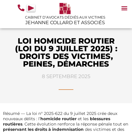
contenu
principal
CABINET D’AVOCATS DÉDIÉS AUX VICTIMES
JEHANNE COLLARD ET ASSOCIÉS
N
IN
GU
LOI HOMICIDE ROUTIER
(LOI DU 9 JUILLET 2025) :
DROITS DES VICTIMES,
PEINES, DÉMARCHES
8 SEPTEMBRE 2025
Résumé — La loi n° 2025-622 du 9 juillet 2025 crée deux
nouveaux délits : l’
homicide routier
et les
blessures
routières
. Cette évolution renforce la réponse pénale tout en
préservant les droits à indemnisation
des victimes et des