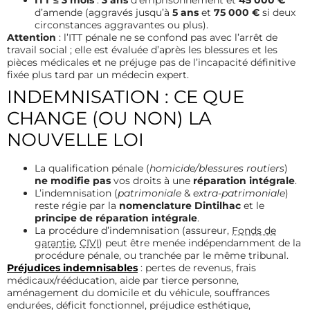
d’amende (aggravés jusqu’à
5 ans
et
75 000 €
si deux
circonstances aggravantes ou plus).
Attention
: l’ITT pénale ne se confond pas avec l’arrêt de
travail social ; elle est évaluée d’après les blessures et les
pièces médicales et ne préjuge pas de l’incapacité définitive
fixée plus tard par un médecin expert.
INDEMNISATION : CE QUE
CHANGE (OU NON) LA
NOUVELLE LOI
La qualification pénale (
homicide/blessures routiers
)
ne modifie pas
vos droits à une
réparation intégrale
.
L’indemnisation (
patrimoniale
&
extra-patrimoniale
)
reste régie par la
nomenclature Dintilhac
et le
principe de réparation intégrale
.
La procédure d’indemnisation (assureur,
Fonds de
garantie
,
CIVI
) peut être menée indépendamment de la
procédure pénale, ou tranchée par le même tribunal.
Préjudices indemnisables
: pertes de revenus, frais
médicaux/rééducation, aide par tierce personne,
aménagement du domicile et du véhicule, souffrances
endurées, déficit fonctionnel, préjudice esthétique,