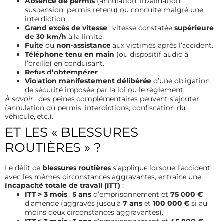
Absence de permis
(annulation, invalidation,
suspension, permis retenu) ou conduite malgré une
interdiction.
Grand excès de vitesse
: vitesse constatée
supérieure
de 30 km/h
à la limite.
Fuite
ou
non-assistance
aux victimes après l’accident.
Téléphone tenu en main
(ou dispositif audio à
l’oreille) en conduisant.
Refus d’obtempérer
.
Violation manifestement délibérée
d’une obligation
de sécurité imposée par la loi ou le règlement.
À savoir
: des peines complémentaires peuvent s’ajouter
(annulation du permis, interdictions, confiscation du
véhicule, etc.).
ET LES « BLESSURES
ROUTIÈRES » ?
Le délit de
blessures routières
s’applique lorsque l’accident,
avec les mêmes circonstances aggravantes, entraîne une
Incapacité totale de travail (ITT)
:
ITT > 3 mois
:
5 ans
d’emprisonnement et
75 000 €
d’amende (aggravés jusqu’à
7 ans
et
100 000 €
si au
moins deux circonstances aggravantes).
ITT ≤ 3 mois
:
3 ans
d’emprisonnement et
45 000 €