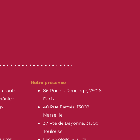
Notre présence
la route
86 Rue du Ranelagh, 75016
crânien
Paris
ap
40 Rue Fargès, 13008
Marseille
37 Rte de Bayonne, 31300
Toulouse
urces
Les 3 Soleils, 3 Pl. du