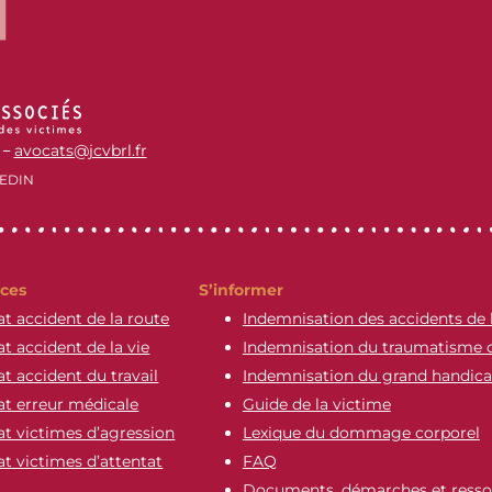
avocats@jcvbrl.fr
–
EDIN
ces
S’informer
t accident de la route
Indemnisation des accidents de 
t accident de la vie
Indemnisation du traumatisme 
t accident du travail
Indemnisation du grand handic
t erreur médicale
Guide de la victime
t victimes d’agression
Lexique du dommage corporel
t victimes d’attentat
FAQ
Documents, démarches et resso