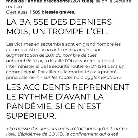
mois de l’année précédente (267 tués),
selon la Sécurité
routière.
C’est aussi
1 585 blessés graves.
LA BAISSE DES DERNIERS
MOIS, UN TROMPE-L’ŒIL
Les victimes en septembre sont en grand nombre les
automobilistes :
« on note en particulier une
augmentation de 20% du nombre de tués
automobilistes »
, a détaillé l’Observatoire national
interministériel de la sécurité routière (ONISR) dans
un
communiqué
. Par ailleurs, la mortalité a augmenté
principalement
« sur les routes hors agglomération »
.
LES ACCIDENTS REPRENNENT
LE RYTHME D’AVANT LA
PANDÉMIE, SI CE N’EST
SUPÉRIEUR.
« La baisse des derniers mois n’était donc qu’un trompe-
l’œil. L’épidémie de COVID, le confinement qui a été